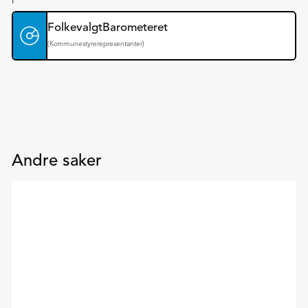
FolkevalgtBarometeret

(
Kommunestyrerepresentanter
)
Andre saker