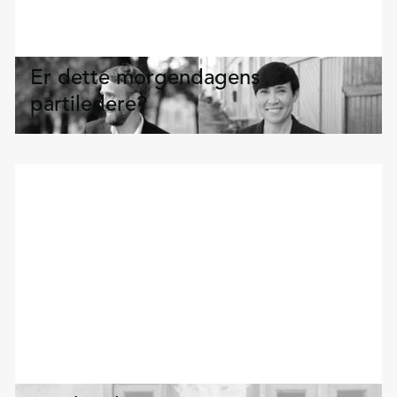
Er dette morgendagens
partiledere?
FolkevalgtBarometeret