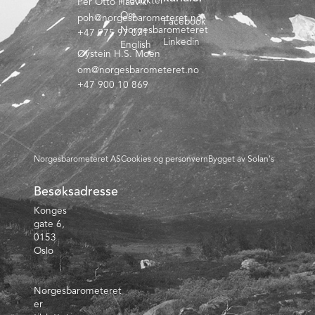
Produkter
Per Otto Haavik
Om
poh@norgesbarometeret.no
Facebook
Norgesbarometeret
+47 975 97 071
Linkedin
English
Øystein H.S. Moen
om@norgesbarometeret.no
+47 900 10 869
Norgesbarometeret AS
Cookies og personvern
Bygget av Solan's
Besøksadresse
Konges
gate 6,
0153
Oslo
Norgesbarometeret
er