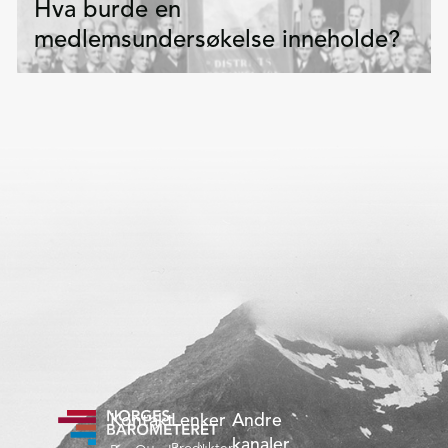
Hva burde en
medlemsundersøkelse inneholde?
Medlemsundersøkelser
Kontakt
Lenker
Andre
kanaler